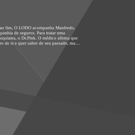
ha Manfredo,
anhia de seguros. Para tratar uma
iquiatra, o Dr.Pink. O médico afirma que
ro de si e quer saber de seu passado, mas
elar. Manfredo se irrita com a insistência
egue se livrar dele,
a e procura esquecer. O Dr. Pink passa a
fredo se transforma num