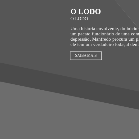
O LODO
O LODO
Uma história envolvente, do início ao fim, O LODO acompan
um pacato funcionário de uma comp
depressão, Manfredo procura um ps
ele tem um verdadeiro lodaçal dent
há algo que Manfredo não deseja rev
do Dr.Pink, sente raiva e medo do médico, mas não cons
SAIBA MAIS
paralisado por uma culpa que carreg
persegui-lo, o passado retorna e a vida de Man
verdadeiro inferno.